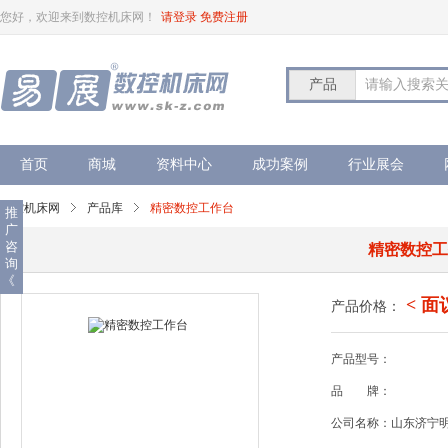
您好，欢迎来到数控机床网！
请登录
免费注册
产品
请输入搜索
首页
商城
资料中心
成功案例
行业展会
数控机床网
产品库
精密数控工作台
推
广
咨
精密数控
询
《
< 面
产品价格：
产品型号：
品
牌：
公司名称：山东济宁