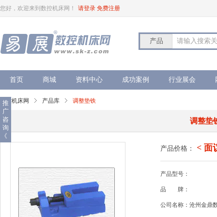
您好，欢迎来到数控机床网！
请登录
免费注册
产品
请输入搜索
首页
商城
资料中心
成功案例
行业展会
数控机床网
产品库
调整垫铁
推
广
咨
调整垫
询
《
< 面
产品价格：
产品型号：
品
牌：
公司名称：沧州金鼎