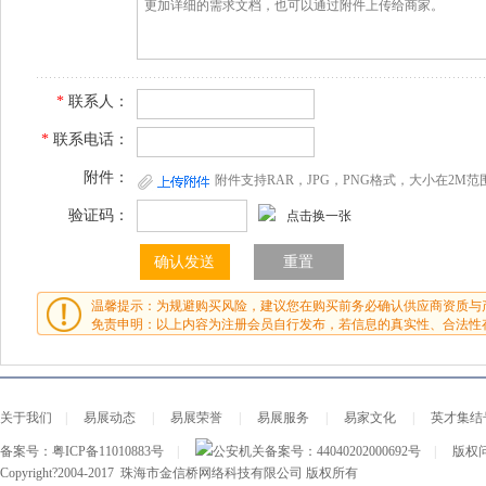
*
联系人：
*
联系电话：
附件：
附件支持RAR，JPG，PNG格式，大小在2M范
验证码：
点击换一张
温馨提示：为规避购买风险，建议您在购买前务必确认供应商资质与
免责申明：以上内容为注册会员自行发布，若信息的真实性、合法性
关于我们
|
易展动态
|
易展荣誉
|
易展服务
|
易家文化
|
英才集结
备案号：
粤ICP备11010883号
|
公安机关备案号：
44040202000692号
|
版权问
Copyright?2004-2017 珠海市金信桥网络科技有限公司 版权所有