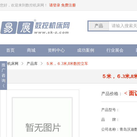
您好，欢迎来到数控机床网！
请登录
免费注册
产品
请输入搜索
首页
商城
资料中心
成功案例
行业展会
数控机床网
产品库
５米，６.3米,8米数控立车
推
广
咨
５米，６.3米,
询
《
< 面
产品价格：
产品型号：
品
牌：
公司名称：青岛沃迪