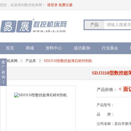
您好，欢迎来到数控机床网！
请登录
免费注册
产品
请输入搜索
首页
商城
资料中心
成功案例
行业展会
数控机床网
产品库
SDJ3110型数控超薄石材对剖机
推
广
咨
SDJ3110型数控
询
《
< 面
产品价格：
产品型号：
品
牌：
公司名称：东台市唐