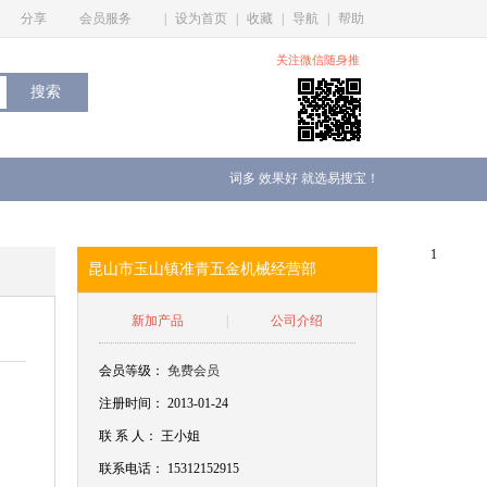
分享
会员服务
|
设为首页
|
收藏
|
导航
|
帮助
关注微信随身推
词多 效果好 就选易搜宝！
1
昆山市玉山镇准青五金机械经营部
新加产品
|
公司介绍
会员等级：
免费会员
注册时间： 2013-01-24
联
系
人：
王小姐
联系电话：
15312152915