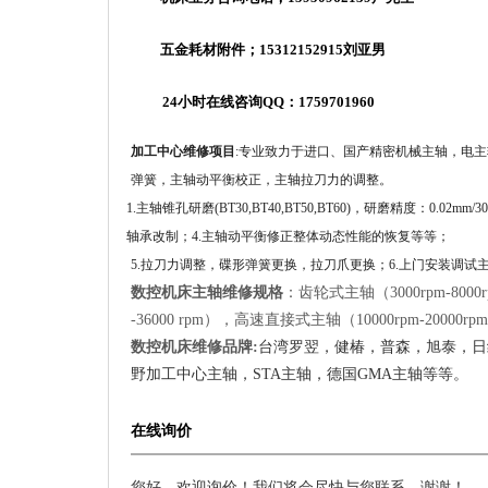
五金耗材附件；
15312152915
刘亚男
24
小时在线咨询
QQ
：
1759701960
加工中心维修项目
:
专业致力于进口、国产精密机械主轴，电主
弹簧，主轴动平衡校正，主轴拉刀力的调整。
1.
主轴锥孔研磨(BT30,BT40,BT50,BT60)，研磨精度：0
轴承改制；4.主轴动平衡修正整体动态性能的恢复等等；
5.
拉刀力调整，碟形弹簧更换，拉刀爪更换；6.上门安装调试
数控机床主轴维修规格
：齿轮式主轴（3000rpm-8000r
-36000 rpm），高速直接式主轴（10000rpm-20000
数控机床维修品牌:
台湾罗翌，健椿，普森，旭泰，日
野加工中心主轴，
STA
主轴，德国
GMA
主轴等等。
在线询价
您好，欢迎询价！我们将会尽快与您联系，谢谢！