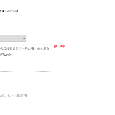
限
100
字
G格式，大小在2M范围