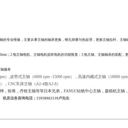
轴的专业维修，主要从事主轴的轴承更换，锥孔研磨与热处理，更换主轴拉杆、主轴
.02mm/300mm；2.电主轴电机、主轴电机损坏电机的功能恢复；3.电主轴、主轴轴承的装配，
主轴服务
pm）,皮带式主轴（6000 rpm -15000 rpm），高速内藏式主轴（18000 rpm
rpm），CNC车床主轴（A2-4致A2-8）
绅，矩将，丹铨主轴等等
日本兄弟，
FANUC
钻铣中心主轴，森精机主轴
机床业务咨询电话；
15950962139
卢先生