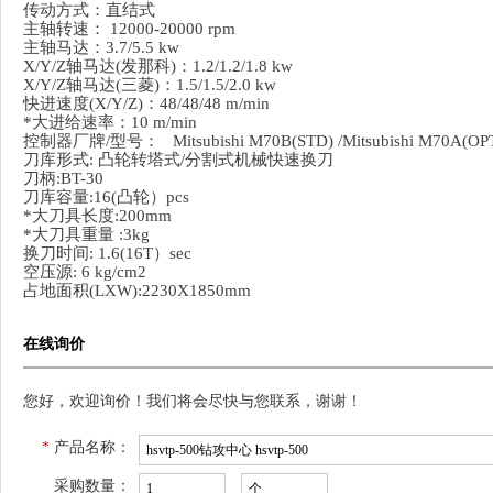
传动方式：直结式
主轴转速： 12000-20000 rpm
主轴马达：3.7/5.5 kw
X/Y/Z
轴马达(发那科)：1.2/1.2/1.8 kw
X/Y/Z
轴马达(三菱)：1.5/1.5/2.0 kw
快进速度(X/Y/Z)：48/48/48 m/min
*大进给速率：10 m/min
控制器厂牌/型号：
Mitsubishi M70B(STD) /Mitsubishi M70A(OP
刀库形式: 凸轮转塔式/分割式机械快速换刀
刀柄:BT-30
刀库容量:16(凸轮）pcs
*大刀具长度:200mm
*大刀具重量 :3kg
换刀时间: 1.6(16T）sec
空压源: 6 kg/cm2
占地面积(LXW):2230X1850mm
在线询价
您好，欢迎询价！我们将会尽快与您联系，谢谢！
*
产品名称：
采购数量：