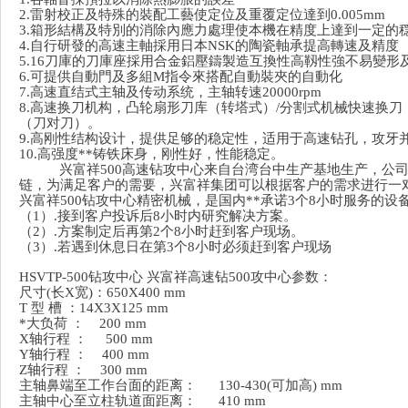
2.
雷射校正及特殊的裝配工藝使定位及重覆定位達到0.005mm
3.
箱形結構及特別的消除內應力處理使本機在精度上達到一定的
4.
自行研發的高速主軸採用日本NSK的陶瓷軸承提高轉速及精度
5.16
刀庫的刀庫座採用合金鋁壓鑄製造互換性高靱性強不易變形
6.
可提供自動門及多組M指令來搭配自動裝夾的自動化
7.
高速直结式主轴及传动系统，主轴转速20000rpm
8.
高速换刀机构，凸轮扇形刀库（转塔式）/分割式机械快速换刀，刀库备
（刀对刀）。
9.
高刚性结构设计，提供足够的稳定性，适用于高速钻孔，攻牙并雕
10.
高强度**铸铁床身，刚性好，性能稳定。
兴富祥500高速钻攻中心来自台湾台中生产基地生产，公
链，为满足客户的需要，兴富祥集团可以根据客户的需求进行一
兴富祥500钻攻中心精密机械，是国内**承诺3个8小时服务的设
（1）.接到客户投诉后8小时内研究解决方案。
（2）.方案制定后再第2个8小时赶到客户现场。
（3）.若遇到休息日在第3个8小时必须赶到客户现场
HSVTP-500钻攻中心 兴富祥
高速钻500攻中心参数：
尺寸(长X宽)：650X400 mm
T
型 槽 ：14X3X125 mm
*大负荷 ：
200 mm
X
轴行程 ：
500 mm
Y
轴行程 ：
400 mm
Z
轴行程 ：
300 mm
主轴鼻端至工作台面的距离：
130-430(
可加高) mm
主轴中心至立柱轨道面距离：
410 mm