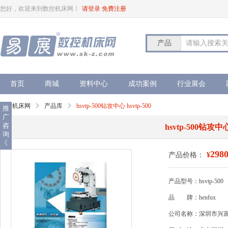
您好，欢迎来到数控机床网！
请登录
免费注册
产品
请输入搜索
首页
商城
资料中心
成功案例
行业展会
数控机床网
产品库
hsvtp-500钻攻中心 hsvtp-500
推
广
咨
hsvtp-500钻攻中心 
询
《
2980
产品价格：
¥
产品型号：hsvtp-500
品
牌：henfux
公司名称：深圳市兴