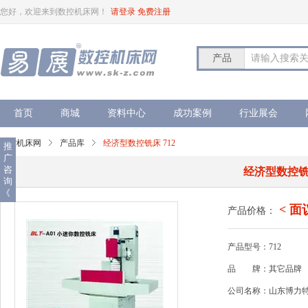
您好，欢迎来到数控机床网！
请登录
免费注册
产品
请输入搜索
首页
商城
资料中心
成功案例
行业展会
数控机床网
产品库
经济型数控铣床 712
推
广
咨
经济型数控铣床
询
《
< 面
产品价格：
产品型号：712
品
牌：其它品牌
公司名称：山东博力