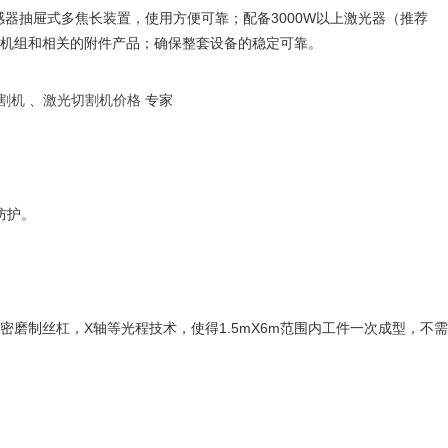
3000W
感器抽屉式多焦长装置，使用方便可靠；配备
以上激光器（推荐
机组和相关的附件产品；确保整套设备的稳定可靠。
割机
、
激光切割机价格
专家
防护。
X
1.5mX6m
密磨制丝杠，
轴等光程技术，使得
范围内工件一次成型，不需