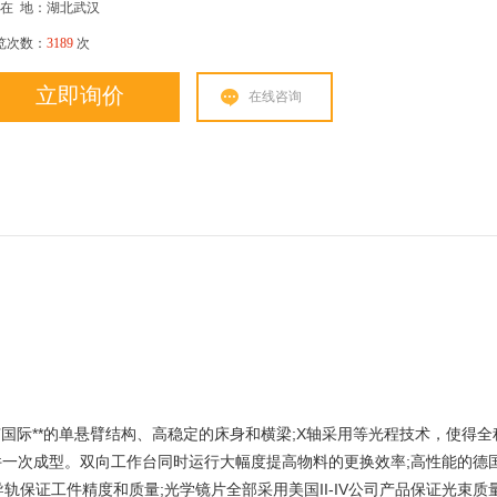
在
地：湖北武汉
览次数：
3189
次
立即询价
在线咨询
国际**的单悬臂结构、高稳定的床身和横梁
;X
轴采用等光程技术，使得全
;
件一次成型。双向工作台同时运行大幅度提高物料的更换效率
高性能的德
;
II-IV
导轨保证工件精度和质量
光学镜片全部采用美国
公司产品保证光束质