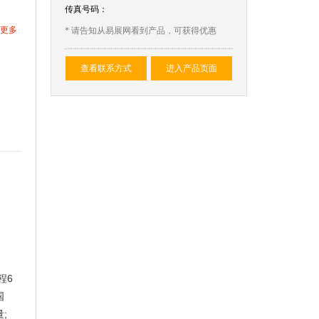
传真号码：
更多
* 请告知从易展网看到产品，可获得优惠
查看联系方式
进入产品页面
6
程
国
;
量