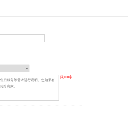
限
100
字