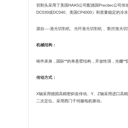
HAAS
Precitec
切割头采用了美国
公司配德国
公司传
DC030
DC040
CP4000
或
、美国
）和质量稳定的冷水
源自
----
激光切割机
、
光纤激光切割机
、
数控激光切
机械结构：
铸件床身，国际**的单悬臂结构，开放性强，光栅**
传动方式：
X
Y
Z
轴采用德国高精密斜齿传动、
、
轴采用进口高精
二次定位。采用西门子伺服电机驱动。