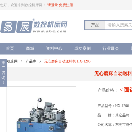
您好，欢迎来到数控机床网！
请登录
免费注册
产品
请输入搜索
首页
商城
资料中心
成功案例
行业展会
数控机床网
产品库
无心磨床自动送料机 HX-1206
推
广
咨
无心磨床自动送料机 
询
《
< 面
产品价格：
产品型号：HX-1206
品
牌：其它品牌
公司名称：东莞市鸿