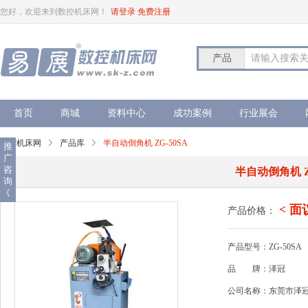
您好，欢迎来到数控机床网！
请登录
免费注册
产品
请输入搜索
首页
商城
资料中心
成功案例
行业展会
数控机床网
产品库
半自动倒角机 ZG-50SA
推
广
咨
半自动倒角机 ZG
询
《
< 面
产品价格：
产品型号：ZG-50SA
品
牌：泽冠
公司名称：东莞市泽